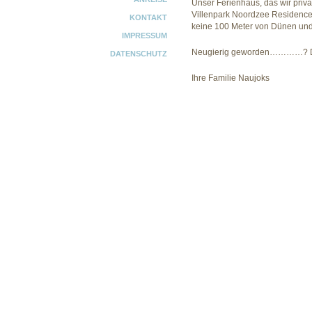
Unser Ferienhaus, das wir privat
Villenpark Noordzee Residence
KONTAKT
keine 100 Meter von Dünen und 
IMPRESSUM
Neugierig geworden…………? Dan
DATENSCHUTZ
Ihre Familie Naujoks